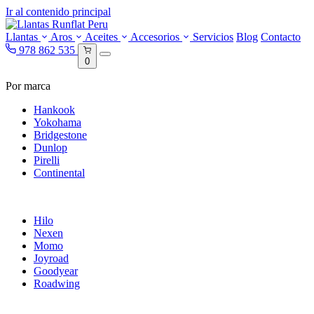
Ir al contenido principal
Llantas
Aros
Aceites
Accesorios
Servicios
Blog
Contacto
978 862 535
0
Por marca
Hankook
Yokohama
Bridgestone
Dunlop
Pirelli
Continental
Hilo
Nexen
Momo
Joyroad
Goodyear
Roadwing