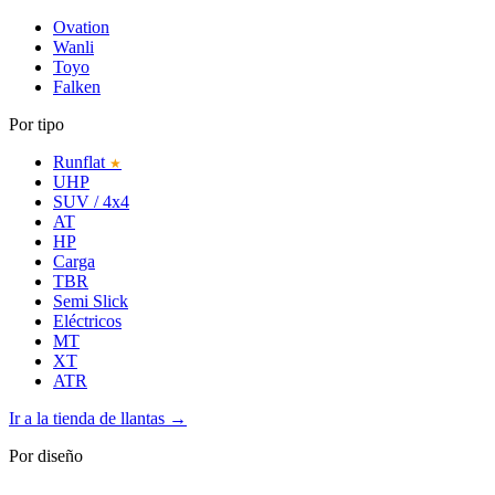
Ovation
Wanli
Toyo
Falken
Por tipo
Runflat
★
UHP
SUV / 4x4
AT
HP
Carga
TBR
Semi Slick
Eléctricos
MT
XT
ATR
Ir a la tienda de llantas →
Por diseño