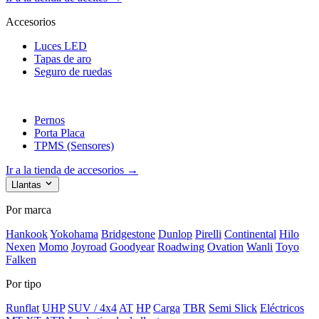
Accesorios
Luces LED
Tapas de aro
Seguro de ruedas
Pernos
Porta Placa
TPMS (Sensores)
Ir a la tienda de accesorios →
Llantas
Por marca
Hankook
Yokohama
Bridgestone
Dunlop
Pirelli
Continental
Hilo
Nexen
Momo
Joyroad
Goodyear
Roadwing
Ovation
Wanli
Toyo
Falken
Por tipo
Runflat
UHP
SUV / 4x4
AT
HP
Carga
TBR
Semi Slick
Eléctricos