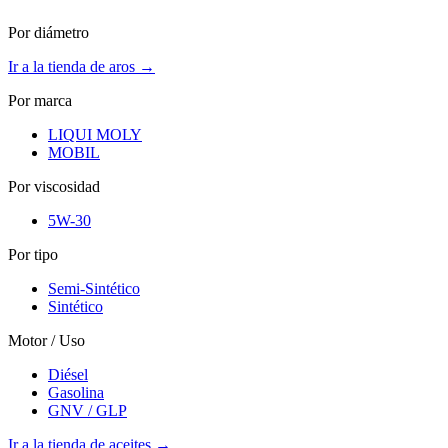
Por diámetro
Ir a la tienda de aros →
Por marca
LIQUI MOLY
MOBIL
Por viscosidad
5W-30
Por tipo
Semi-Sintético
Sintético
Motor / Uso
Diésel
Gasolina
GNV / GLP
Ir a la tienda de aceites →