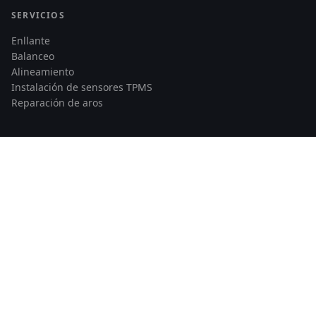
SERVICIOS
Enllante
Balanceo
Alineamiento
Instalación de sensores TPMS
Reparación de aros
CONTACTO
Av. Santiago de Surco 3784
Lima, Perú
Telf: 978 862 535
© 2026 Llantas Runflat Perú — Todos los derechos reservados
|
Developed by
Maccam Network