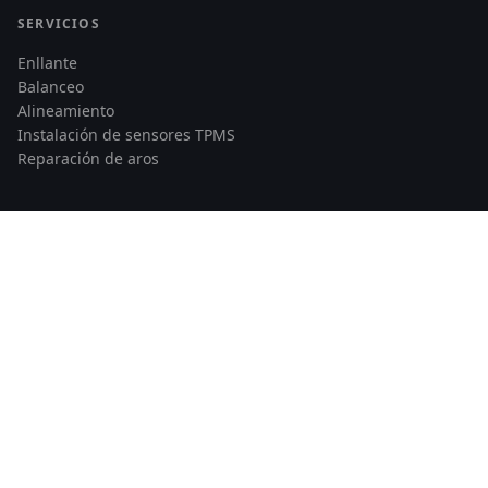
SERVICIOS
Enllante
Balanceo
Alineamiento
Instalación de sensores TPMS
Reparación de aros
CONTACTO
Av. Santiago de Surco 3784
Lima, Perú
Telf: 978 862 535
© 2026 Llantas Runflat Perú — Todos los derechos reservados
|
Developed by
Maccam Network