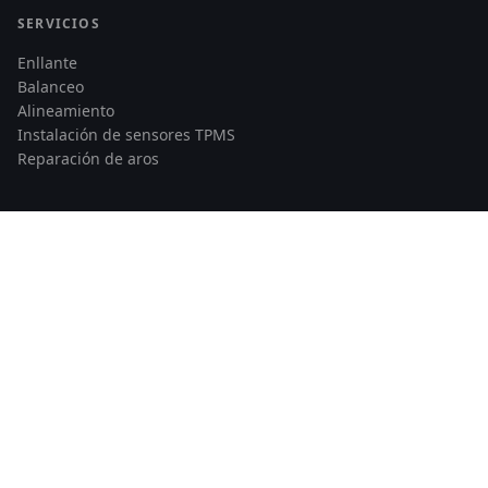
SERVICIOS
Enllante
Balanceo
Alineamiento
Instalación de sensores TPMS
Reparación de aros
CONTACTO
Av. Santiago de Surco 3784
Lima, Perú
Telf: 978 862 535
© 2026 Llantas Runflat Perú — Todos los derechos reservados
|
Developed by
Maccam Network