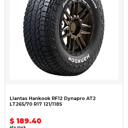
Llantas Hankook RF12 Dynapro AT2
LT265/70 R17 121/118S
$ 189.40
En stock