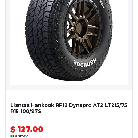
Llantas Hankook RF12 Dynapro AT2 LT215/75
R15 100/97S
$ 127.00
En stock