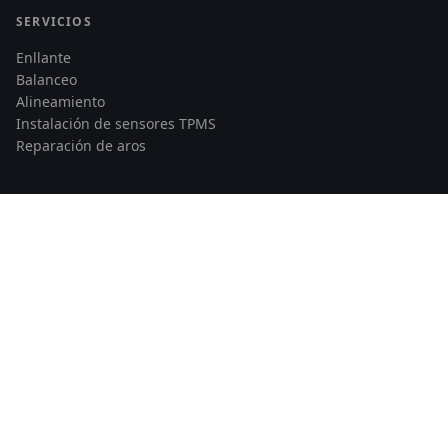
SERVICIOS
Enllante
Balanceo
Alineamiento
Instalación de sensores TPMS
Reparación de aros
CONTACTO
Av. Santiago de Surco 3784
Lima, Perú
Telf: 978 862 535
© 2026 Llantas Runflat Perú — Todos los derechos reservados
|
Developed by
Maccam Network