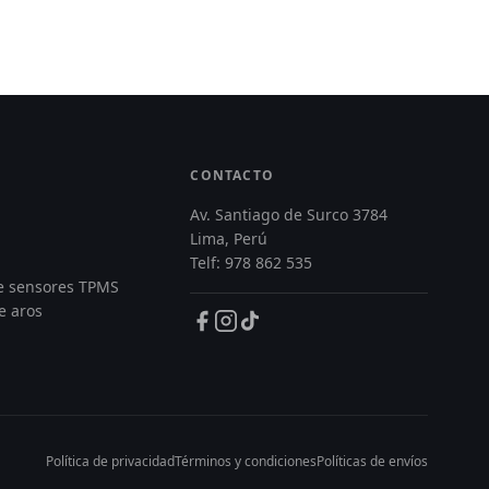
CONTACTO
Av. Santiago de Surco 3784
Lima, Perú
Telf: 978 862 535
de sensores TPMS
e aros
Política de privacidad
Términos y condiciones
Políticas de envíos