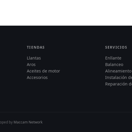
TIENDAS
SERVICIOS
Llantas
Enllante
Aros
Balanceo
Aceites de motor
Alineamiento
Accesorios
Instalación 
Reparación d
loped by
Maccam Network