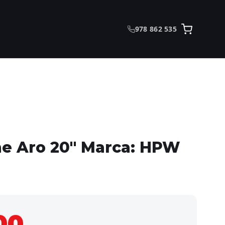
978 862 535
e Aro 20″ Marca: HPW
00