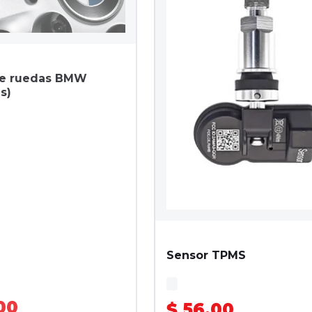
de ruedas BMW
s)
Sensor TPMS
00
$ 56.00