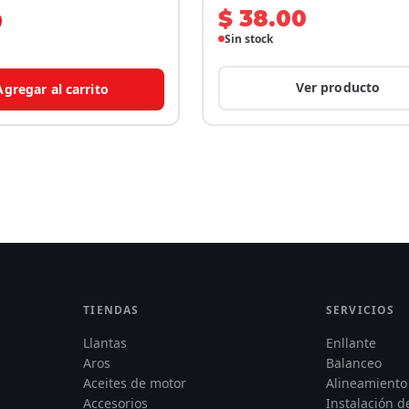
$ 38.00
0
Sin stock
Ver producto
Agregar al carrito
TIENDAS
SERVICIOS
Llantas
Enllante
Aros
Balanceo
Aceites de motor
Alineamiento
Accesorios
Instalación 