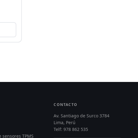
CONTACTO
Av. Santiago de Surco 3784
Lima, Perú
Telf: 978 862 535
de sensores TPMS