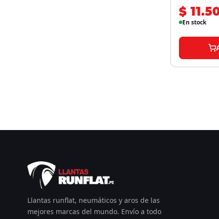
$ 11.5
En stock
Llantas runflat, neumáticos y aros de las
mejores marcas del mundo. Envío a todo