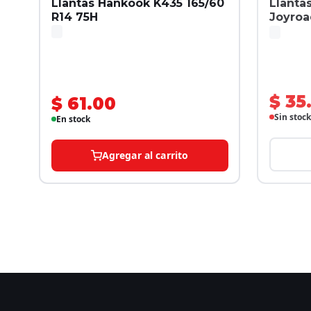
Llantas Hankook K435 165/60
Llanta
R14 75H
Joyroa
$ 35
$ 61.00
Sin stock
En stock
Agregar al carrito