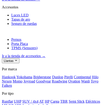
Accesorios
Luces LED
Tapas de aro
Seguro de ruedas
Pernos
Porta Placa
TPMS (Sensores)
Ir a la tienda de accesorios →
Llantas
Por marca
Hankook
Yokohama
Bridgestone
Dunlop
Pirelli
Continental
Hilo
Nexen
Momo
Joyroad
Goodyear
Roadwing
Ovation
Wanli
Toyo
Falken
Por tipo
Runflat
UHP
SUV / 4x4
AT
HP
Carga
TBR
Semi Slick
Eléctricos