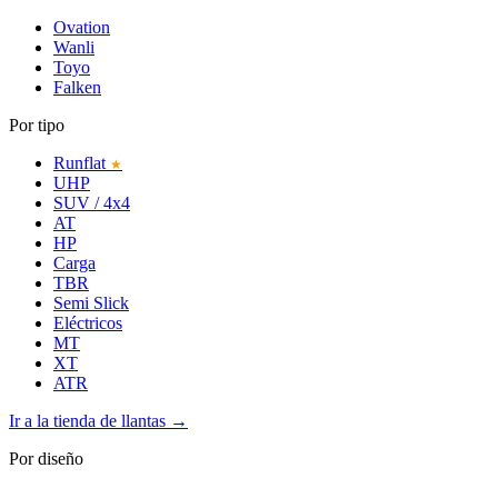
Ovation
Wanli
Toyo
Falken
Por tipo
Runflat
★
UHP
SUV / 4x4
AT
HP
Carga
TBR
Semi Slick
Eléctricos
MT
XT
ATR
Ir a la tienda de llantas →
Por diseño