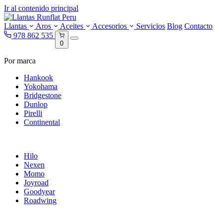
Ir al contenido principal
Llantas
Aros
Aceites
Accesorios
Servicios
Blog
Contacto
978 862 535
0
Por marca
Hankook
Yokohama
Bridgestone
Dunlop
Pirelli
Continental
Hilo
Nexen
Momo
Joyroad
Goodyear
Roadwing