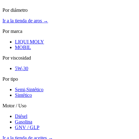
Por diámetro
Ir a la tienda de aros →
Por marca
LIQUI MOLY
MOBIL
Por viscosidad
5W-30
Por tipo
Semi-Sintético
Sintético
Motor / Uso
Diésel
Gasolina
GNV / GLP
Ir a la tienda de aceites →