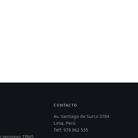
CONTACTO
Av. Santiago de Surco 3784
Lima, Perú
Telf: 978 862 535
de sensores TPMS