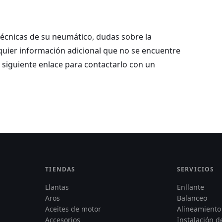
 técnicas de su neumático, dudas sobre la
lquier información adicional que no se encuentre
l siguiente enlace para contactarlo con un
TIENDAS
SERVICIOS
Llantas
Enllante
Aros
Balanceo
Aceites de motor
Alineamiento
Accesorios
Instalación 