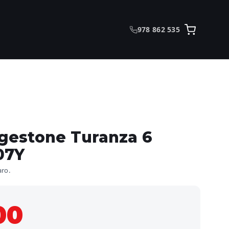
978 862 535
dgestone Turanza 6
07Y
aro.
00