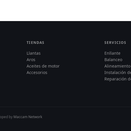
TIENDAS
SERVICIOS
Llantas
Enllante
Aros
Balanceo
Aceites de motor
Alineamiento
Accesorios
Instalación 
Reparación d
loped by
Maccam Network