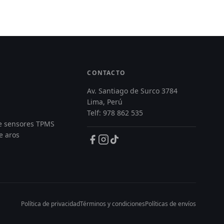
CONTACTO
Av. Santiago de Surco 3784
Lima, Perú
Telf: 978 862 535
de sensores TPMS
e aros
Política de privacidad
Términos y condiciones
Políticas de envíos