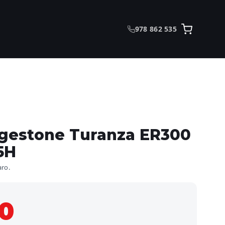
978 862 535
dgestone Turanza ER300
5H
aro.
00