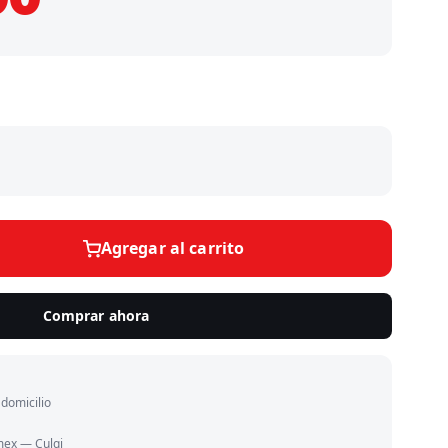
Agregar al carrito
Comprar ahora
domicilio
mex — Culqi