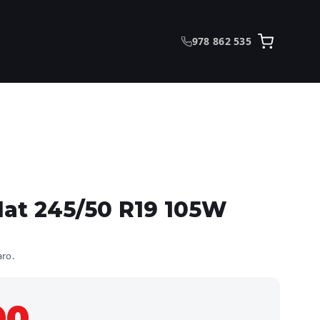
978 862 535
flat 245/50 R19 105W
aro.
00