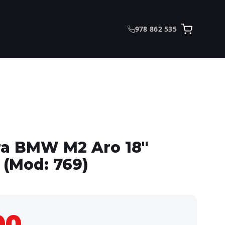
978 862 535
ra BMW M2 Aro 18"
(Mod: 769)
00