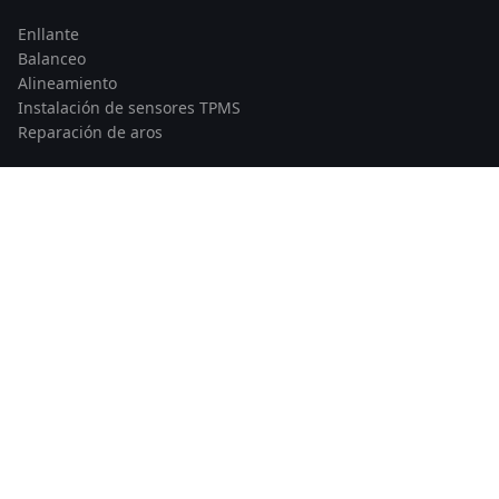
Enllante
Balanceo
Alineamiento
Instalación de sensores TPMS
Reparación de aros
CONTACTO
Av. Santiago de Surco 3784
Lima, Perú
Telf: 978 862 535
© 2026 Llantas Runflat Perú — Todos los derechos reservados
|
Developed by
Maccam Network