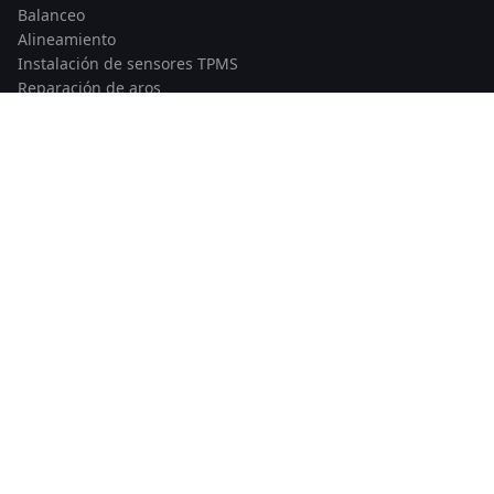
Balanceo
Alineamiento
Instalación de sensores TPMS
Reparación de aros
CONTACTO
Av. Santiago de Surco 3784
Lima, Perú
Telf: 978 862 535
© 2026 Llantas Runflat Perú — Todos los derechos reservados
|
Developed by
Maccam Network
Política de privacidad
Términos y condiciones
Políticas de envíos